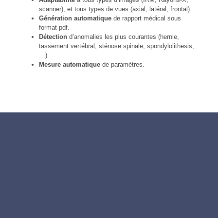
scanner), et tous types de vues (axial, latéral, frontal).
Génération automatique
de rapport médical sous
format pdf.
Détection
d’anomalies les plus courantes (hernie,
tassement vertébral, sténose spinale, spondylolithesis,
…)
Mesure automatique
de paramètres.